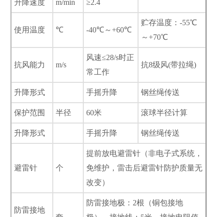
升降速度
m/min
≥2.4
贮存温度：-55℃
使用温度
℃
-40℃～+60℃
～+70℃
风速≤28/s时正
抗风能力
m/s
抗8级风(带拉绳)
常工作
升降形式
手摇升降
钢丝绳传送
保护范围
半径
60米
滚球半径计算
升降形式
手摇升降
钢丝绳传送
提前放电避雷针（非电子式系统，
避雷针
个
免维护，雷击后避雷针防护质量无
改变）
防雷接地极：2根（铜包接地
防雷接地