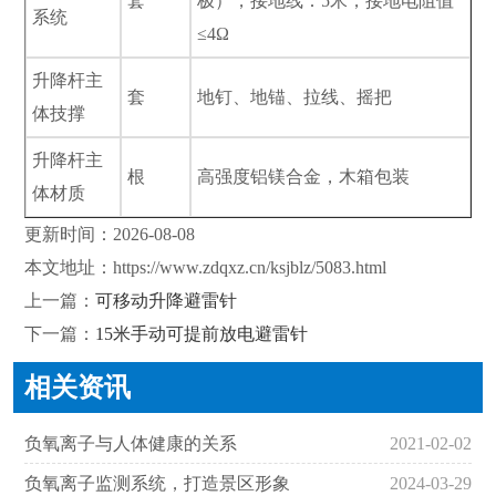
套
极），接地线：5米，接地电阻值
系统
≤4Ω
升降杆主
套
地钉、地锚、拉线、摇把
体技撑
升降杆主
根
高强度铝镁合金，木箱包装
体材质
更新时间：2026-08-08
本文地址：
https://www.zdqxz.cn/ksjblz/5083.html
上一篇：
可移动升降避雷针
下一篇：
15米手动可提前放电避雷针
相关资讯
负氧离子与人体健康的关系
2021-02-02
负氧离子监测系统，打造景区形象
2024-03-29