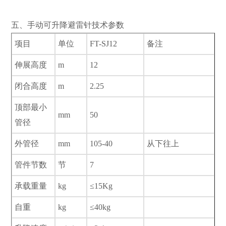
五、手动可升降避雷针技术参数
项目
单位
FT-SJ12
备注
伸展高度
m
12
闭合高度
m
2.25
顶部最小
mm
50
管径
外管径
mm
105-40
从下往上
管件节数
节
7
承载重量
kg
≤15Kg
自重
kg
≤40kg