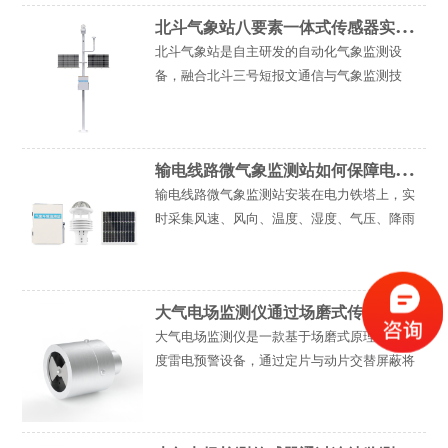
报，预警准确度高，适用于航天、气象、电
北
斗气象站八要素一体式传感器实现无人区全天候气象监测
网、石化等领域。雷电监测仪是一种用于实时
北斗气象站是自主研发的自动化气象监测设
监测大气电场变化并对雷电活动进行短时预
备，融合北斗三号短报文通信与气象监测技
【点击详情】
术，具备自主运行、实时传输、智能监测功
能，可在无信号弱信号地区24小时不间断监测
气象环境变化，已广泛应用于全国各地气象保
输
电线路微气象监测站如何保障电网安全运行
障领域。北斗气象站是一款将北斗三号区域短
输电线路微气象监测站安装在电力铁塔上，实
报文通信技术与气象环境监测技术深度融合的
时采集风速、风向、温度、湿度、气压、降雨
【点击详情】
量等气象参数，通过无线网络将数据传回监控
中心进行分析预警，帮助电力部门及时发现线
路周边的气象风险。我国架空输电线路长期处
大
气电场监测仪通过场磨式传感器实时捕捉雷电活动实现提前预警
于野外环境，经常受到大风、大雨、冰雪等外
大气电场监测仪是一款基于场磨式原理的高精
界因素影响。这些气象条件会导致线路
【点击
度雷电预警设备，通过定片与动片交替屏蔽将
详情】
电场信号转换为电信号，实时测量-100kV/m至
100kV/m范围内的大气电场强度，适用于气象
台站、石油化工、电力设施等场景的雷电监测