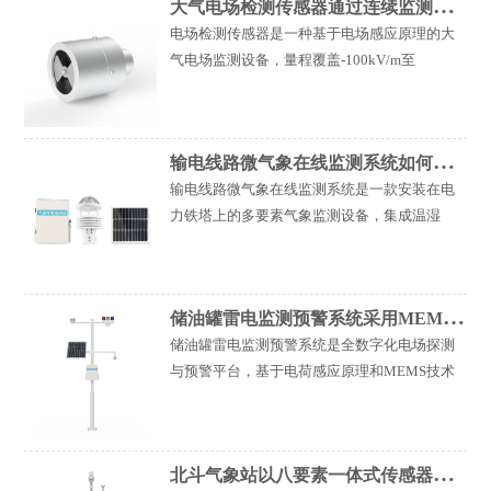
大
气电场检测传感器通过连续监测电场变化实现雷电提前预警
与预警。大气电场监测仪是一种用于测量大气
电场检测传感器是一种基于电场感应原理的大
电场强度及其变化的专业设备，属于大气
【点
气电场监测设备，量程覆盖-100kV/m至
击详情】
100kV/m，精度达±0.001%F.S.，响应时间3秒。
设备采用Modbus-485通讯，可实时监测大气电
场强度变化，广泛应用于气象台站雷电预警、
输
电线路微气象在线监测系统如何提升电网抗灾能力
石油化工防雷、通信基站及电力设施安全监测
输电线路微气象在线监测系统是一款安装在电
等场景。雷电灾害对石油化工企业、通信基
力铁塔上的多要素气象监测设备，集成温湿
【点击详情】
度、风速风向、降雨量、气压、光照强度等传
感器，通过GPRS或光纤将数据传至监控中心，
适用于大跨越、高海拔、沿海等复杂线路场
储
油罐雷电监测预警系统采用MEMS技术实现全数字化大气电场探测
景。输电线路微气象在线监测系统是一套针对
储油罐雷电监测预警系统是全数字化电场探测
输电线路走廊局部气象环境监测而设计的多
与预警平台，基于电荷感应原理和MEMS技术
【点击详情】
研制，无电机等易磨损部件。系统采用电场微
分结合门限阈值优化算法，规避雨天大风等环
境干扰，提前15至30分钟发出预警，适用于石
北
斗气象站以八要素一体式传感器实现无信号区全天候监测
油石化、油库、化工等易燃易爆场所。储油罐