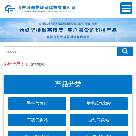
热销产品：
自动气象站
产品分类
手持气象仪
便携式气象站
车载气象站
自动气象站