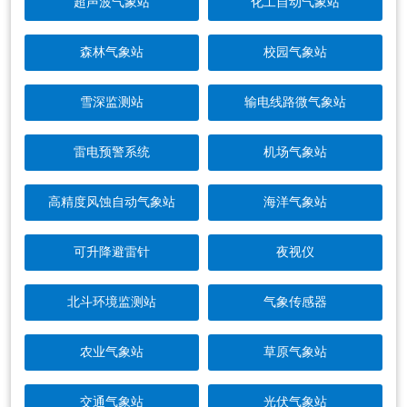
超声波气象站
化工自动气象站
森林气象站
校园气象站
雪深监测站
输电线路微气象站
雷电预警系统
机场气象站
高精度风蚀自动气象站
海洋气象站
可升降避雷针
夜视仪
北斗环境监测站
气象传感器
农业气象站
草原气象站
交通气象站
光伏气象站