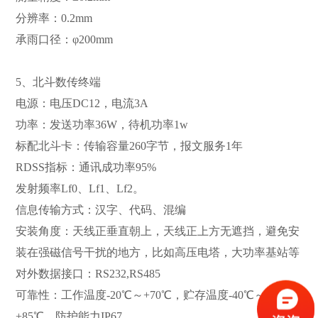
分辨率：0.2mm
承雨口径：φ200mm
5、北斗数传终端
电源：电压DC12，电流3A
功率：发送功率36W，待机功率1w
标配北斗卡：传输容量260字节，报文服务1年
RDSS指标：通讯成功率95%
发射频率Lf0、Lf1、Lf2。
信息传输方式：汉字、代码、混编
安装角度：天线正垂直朝上，天线正上方无遮挡，避免安
装在强磁信号干扰的地方，比如高压电塔，大功率基站等
对外数据接口：RS232,RS485
可靠性：工作温度-20℃～+70℃，贮存温度-40℃～
+85℃，防护能力IP67