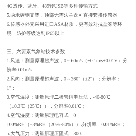
4G透传、蓝牙、485转USB等多种传输方式
5.两米碳钢支架，顶部无需法兰盘可直接套接传感器
6.传感器外壳采用进口ASA材质，更有效对抗盐雾等环
境，防护等级达到IP65以上
三、六要素气象站技术参数
1.风速：测量原理超声波，0～60m/s（±0.1m/s+0.01V）分
辨率0.01m/s；
2.风向：测量原理超声波，0～360°（±2°）；分辨率：
1°；
3.空气温度：测量原理二极管结电压法，-40-80℃
（±0.3℃（25℃）），分辨率0.01℃；
4.空气湿度：测量原理电容式，0-
100%RH（±3%RH（20%~80%））,分辨率：0.01%RH；
5.大气压力：测量原理压阻式，300-