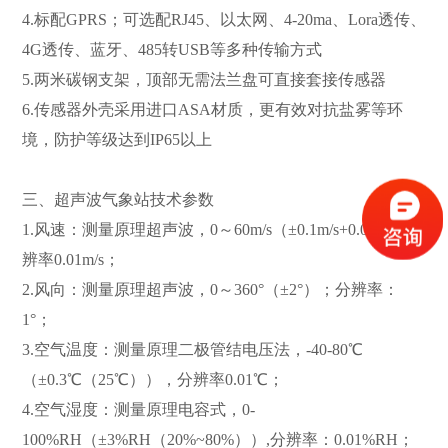
4.标配GPRS；可选配RJ45、以太网、4-20ma、Lora透传、
4G透传、蓝牙、485转USB等多种传输方式
5.两米碳钢支架，顶部无需法兰盘可直接套接传感器
6.传感器外壳采用进口ASA材质，更有效对抗盐雾等环
境，防护等级达到IP65以上
三、超声波气象站技术参数
1.风速：测量原理超声波，0～60m/s（±0.1m/s+0.01V）分
辨率0.01m/s；
2.风向：测量原理超声波，0～360°（±2°）；分辨率：
1°；
3.空气温度：测量原理二极管结电压法，-40-80℃
（±0.3℃（25℃）），分辨率0.01℃；
4.空气湿度：测量原理电容式，0-
100%RH（±3%RH（20%~80%））,分辨率：0.01%RH；