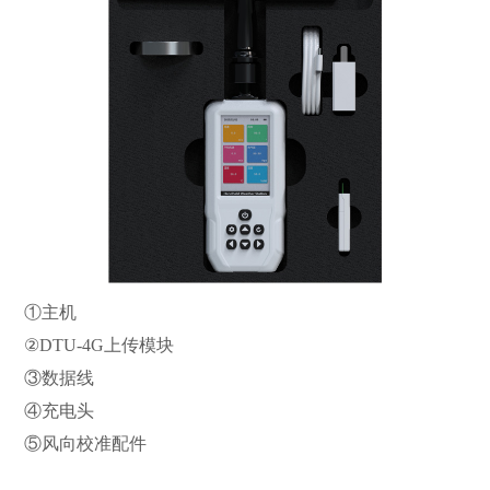
①主机
②DTU-4G上传模块
③数据线
④充电头
⑤风向校准配件