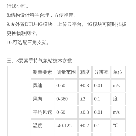
行18小时。
8.结构设计科学合理，方便携带。
9.★外置DTU-4G模块，上传云平台。4G模块可随时插拔
更换物联网卡。
10.可选配三角支架。
三、8要素手持气象站技术参数
测量要素
测量范围
精度
分辨率
单位
风速
0-60
±0.3
0.01
m/s
风向
0-360
±3
0.1
度
平均风速
0-60
±0.3
0.01
m/s
温度
-40-125
±0.2
0.1
℃