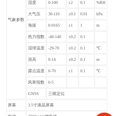
湿度
0-100
±2
0.1
%RH
大气压
30-110
±0.1
0.01
kPa
气象参数
海拔
0-9165
±1
1
m
热力指数
-40-140
±0.2
0.1
湿球温度
-29-70
±0.2
0.1
℃
浪高
0-14
±0.2
0.1
m
露点温度
0-70
±1
0.1
℃
风寒指数
0-5
GNSS
三模定位
屏幕
3.5寸液晶屏幕