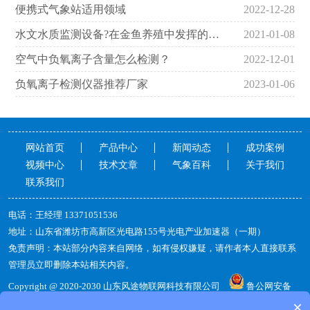
便携式气象站适用领域
2022-12-28
水文水质监测设备?在金鱼养殖中发挥的作用
2021-01-08
空气中负氧离子含量怎么检测？
2022-12-01
负氧离子检测仪器推荐厂家
2023-01-06
网站首页
产品中心
新闻动态
成功案例
视频中心
技术文章
气象百科
关于我们
联系我们
电话：王经理13371051536
地址：山东省潍坊市高新区光电路155号光电产业加速器（一期）
免责声明：本站部分内容来自网络，如有侵权嫌疑，请作者本人直接联系
管理员立即删除本站相关内容。
Copyright@2020-2030山东风途物联网科技有限公司
鲁公网安备
37079402370813
备案号：
鲁ICP备19014883号-14
×