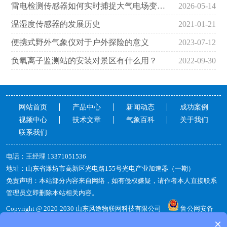
雷电检测传感器如何实时捕捉大气电场变化并预警雷电
2026-05-14
温湿度传感器的发展历史
2021-01-21
便携式野外气象仪对于户外探险的意义
2023-07-12
负氧离子监测站的安装对景区有什么用？
2022-09-30
网站首页
产品中心
新闻动态
成功案例
视频中心
技术文章
气象百科
关于我们
联系我们
电话：王经理13371051536
地址：山东省潍坊市高新区光电路155号光电产业加速器（一期）
免责声明：本站部分内容来自网络，如有侵权嫌疑，请作者本人直接联系
管理员立即删除本站相关内容。
Copyright@2020-2030山东风途物联网科技有限公司
鲁公网安备
37079402370813
备案号：
鲁ICP备19014883号-14
×